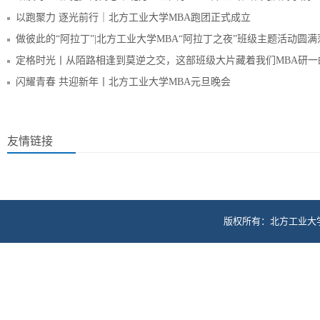
以跑聚力 逐光前行｜北方工业大学MBA跑团正式成立
做彼此的“阿拉丁”|北方工业大学MBA“阿拉丁之夜”班级主题活动圆满
定格时光丨从陌路相逢到莫逆之交，这部班级大片藏着我们MBA研一
闪耀青春 共迎新年丨北方工业大学MBA元旦晚会
友情链接
版权所有：北方工业大学M
Copyright MBA Educition Ce